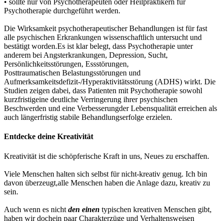
•
sollte nur von Psychotherapeuten oder Heilpraktikern für
Psychotherapie
durchgeführt werden
.
Die Wirksamkeit psychotherapeutischer Behandlungen ist für fast
alle psychischen
Erkrankungen wissenschaftlich untersucht und
bestätigt worden.
Es ist klar belegt, dass Psychotherapie unter
anderem bei Angsterkrankungen,
Depression, Sucht,
Persönlichkeitsstörungen, Essstörungen,
Posttraumatischen
Belastungsstörungen und
Aufmerksamkeitsdefizit-/Hyperaktivitätsstörung (ADHS)
wirkt. Die
Studien zeigen dabei, dass Patienten mit Psychotherapie sowohl
kurzfristig
eine deutliche Verringerung ihrer psychischen
Beschwerden und eine Verbesserung
der Lebensqualität erreichen als
auch längerfristig stabile Behandlungserfolge
erzielen.
Entdecke deine Kreativität
Kreativität ist die schöpferische Kraft in uns, Neues zu erschaffen.
Viele Menschen halten sich selbst für nicht-kreativ genug. Ich bin
davon überzeugt,
alle Menschen haben die Anlage dazu, kreativ zu
sein.
Auch wenn es nicht
den einen
typischen kreativen Menschen gibt,
haben wir doch
ein paar Charakterzüge und Verhaltensweisen